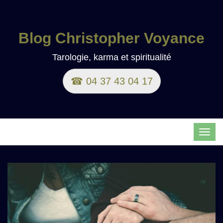
Blog Christopher Voyance
Tarologie, karma et spiritualité
☎ 04 37 43 04 17
TOG
NAVI