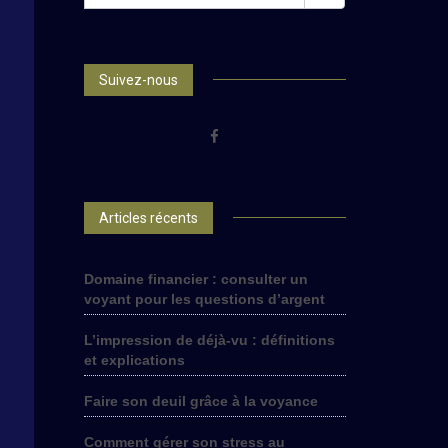
FOR:
Suivez-nous
Articles récents
Domaine financier : consulter un
voyant pour les questions d’argent
L’impression de déjà-vu : définitions
et explications
Faire son deuil grâce à la voyance
Comment gérer son stress au