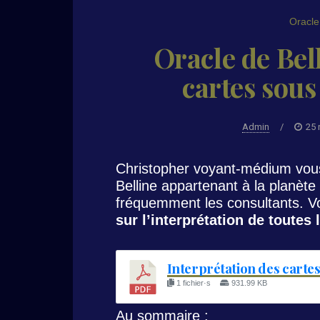
Oracle
Oracle de Bell
cartes sous
Admin
/
25
Christopher voyant-médium vous
Belline appartenant à la planète
fréquemment les consultants. 
sur l’interprétation de toutes 
Interprétation des cartes
1 fichier·s
931.99 KB
Au sommaire :