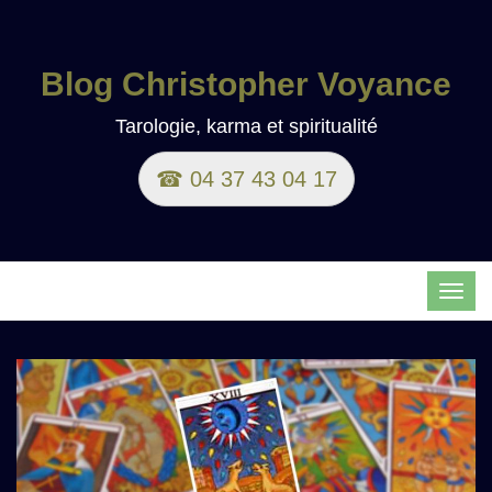
Blog Christopher Voyance
Tarologie, karma et spiritualité
☎ 04 37 43 04 17
TOG
NAVI