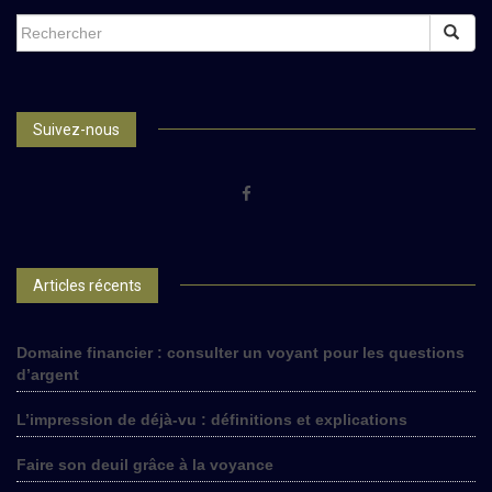
SEARCH
FOR:
Suivez-nous
Articles récents
Domaine financier : consulter un voyant pour les questions
d’argent
L’impression de déjà-vu : définitions et explications
Faire son deuil grâce à la voyance