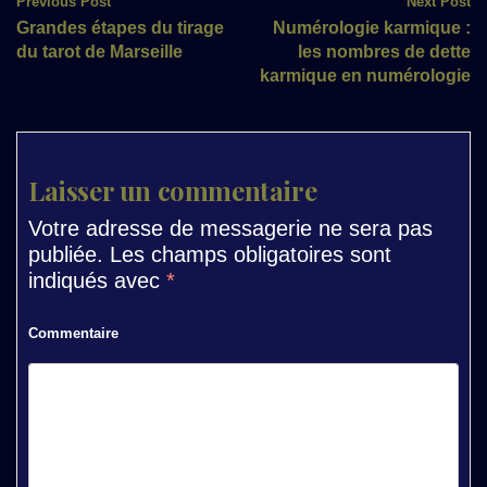
Post
Previous Post
Next Post
Grandes étapes du tirage
Numérologie karmique :
navigation
du tarot de Marseille
les nombres de dette
karmique en numérologie
Laisser un commentaire
Votre adresse de messagerie ne sera pas
publiée.
Les champs obligatoires sont
indiqués avec
*
Commentaire