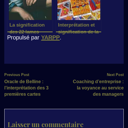
La signification
Interprétation et
des 22 lames
signification de la
Propulsé par
YARPP
.
majeures du tarot
lame XIX : le Soleil
sur le plan
sentimental
Post
Previous Post
Next Post
Oracle de Belline :
Coaching d’entreprise :
navigation
l’interprétation des 3
la voyance au service
premières cartes
des managers
Laisser un commentaire