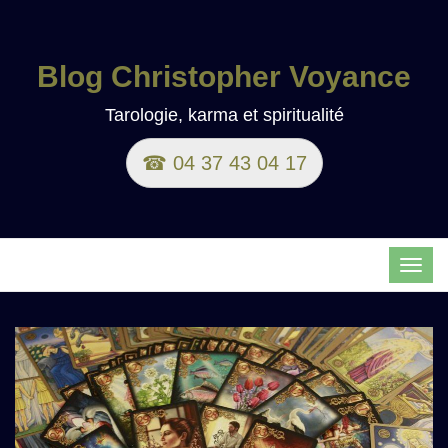
Blog Christopher Voyance
Tarologie, karma et spiritualité
☎ 04 37 43 04 17
TOG
NAVI