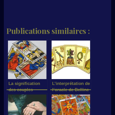
Publications similaires :
La signification
L’interprétation de
des couples
l’oracle de Belline
secondaires dans
le Tarot