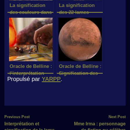
La signification
La signification
des couleurs dans
des 22 lames
le Tarot
majeures du tarot
sur le plan
sentimental
Oracle de Belline :
Oracle de Belline :
l’interprétation
Signification des
Propulsé par
YARPP
.
des 3 premières
cartes sous
cartes
l’influence de
Mars
Post
Previous Post
Next Post
Interprétation et
Mme Irma : personnage
navigation