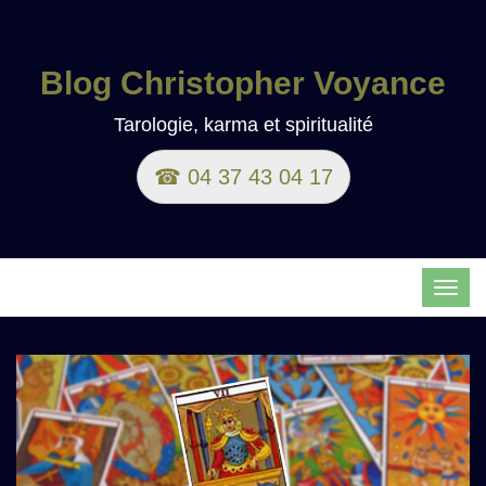
Blog Christopher Voyance
Tarologie, karma et spiritualité
☎ 04 37 43 04 17
TOG
NAVI