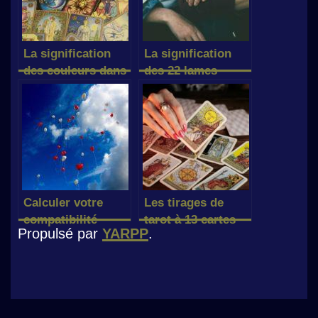
La signification
La signification
des couleurs dans
des 22 lames
le Tarot
majeures du tarot
sur le plan
sentimental
Calculer votre
Les tirages de
compatibilité
tarot à 13 cartes
Propulsé par
YARPP
.
amoureuse avec la
numérologie