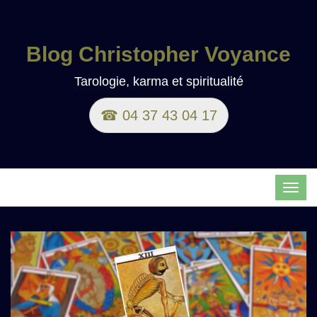
Blog Christopher Voyance
Tarologie, karma et spiritualité
☎ 04 37 43 04 17
TOG
NAVI