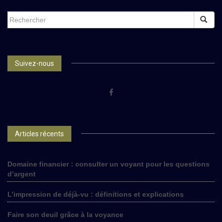
SEARCH
FOR:
Suivez-nous
Articles récents
Domaine financier : consulter un voyant pour les questions
d’argent
L’impression de déjà-vu : définitions et explications
Faire son deuil grâce à la voyance