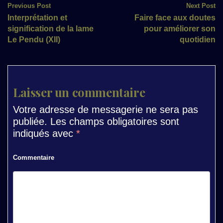
Post
Previous Post
Next Post
Interprétation et
Faire face aux doutes
navigation
signification de la lame
pour améliorer son
Le Pendu (XII)
quotidien
Laisser un commentaire
Votre adresse de messagerie ne sera pas
publiée.
Les champs obligatoires sont
indiqués avec
*
Commentaire