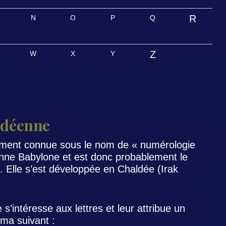
R
N
O
P
Q
Z
W
X
Y
ldéenne
ement connue sous le nom de « numérologie
enne Babylone et est donc probablement le
. Elle s’est développée en Chaldée (Irak
s’intéresse aux lettres et leur attribue un
éma suivant :