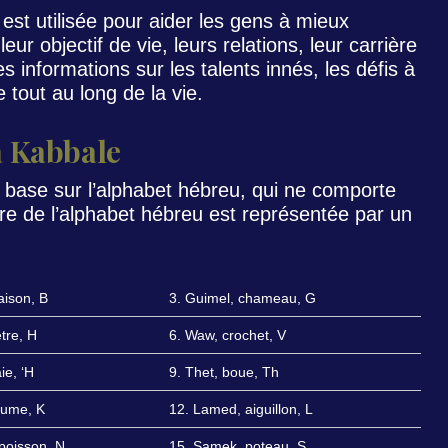
est utilisée pour aider les gens à mieux
ur objectif de vie, leurs relations, leur carrière
es informations sur les talents innés, les défis à
 tout au long de la vie.
a Kabbale
 base sur l’alphabet hébreu, qui ne comporte
ttre de l’alphabet hébreu est représentée par un
aison, B
3. Guimel, chameau, G
tre, H
6. Waw, crochet, V
ie, ‘H
9. Thet, boue, Th
aume, K
12. Lamed, aiguillon, L
poisson, N
15. Samek, poteau, S