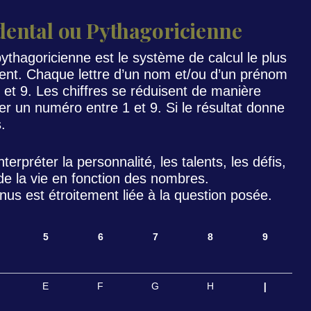
dental ou Pythagoricienne
ythagoricienne est le système de calcul le plus
ident. Chaque lettre d’un nom et/ou d’un prénom
1 et 9. Les chiffres se réduisent de manière
er un numéro entre 1 et 9. Si le résultat donne
.
nterpréter la personnalité, les talents, les défis,
de la vie en fonction des nombres.
enus est étroitement liée à la question posée.
5
6
7
8
9
I
E
F
G
H