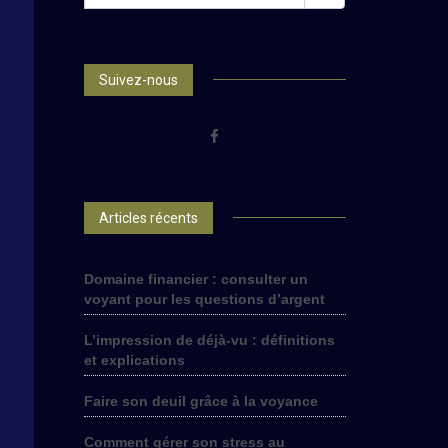
FOR:
Suivez-nous
Articles récents
Domaine financier : consulter un
voyant pour les questions d’argent
L’impression de déjà-vu : définitions
et explications
Faire son deuil grâce à la voyance
Comment gérer son stress au