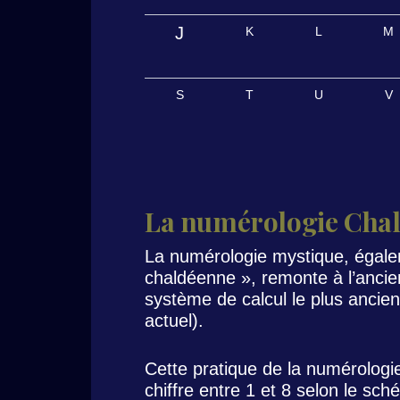
J
K
L
M
S
T
U
V
La numérologie Cha
La numérologie mystique, égal
chaldéenne », remonte à l’anci
système de calcul le plus ancien
actuel).
Cette pratique de la numérologie 
chiffre entre 1 et 8 selon le sch