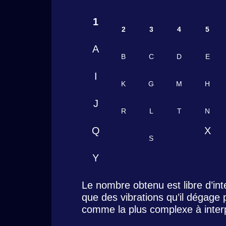
1
2
3
4
5
A
B
C
D
E
I
K
G
M
H
J
R
L
T
N
Q
X
S
Y
Le nombre obtenu est libre d’int
que des vibrations qu’il dégage
comme la plus complexe à interp