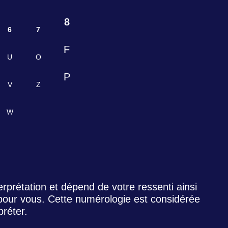
8
6
7
F
U
O
P
V
Z
W
erprétation et dépend de votre ressenti ainsi
 pour vous. Cette numérologie est considérée
réter.