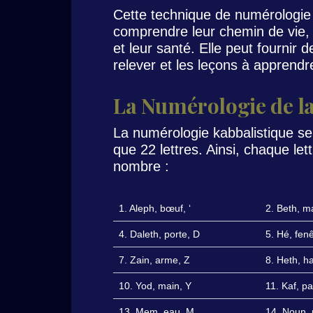
Cette technique de numérologie 
comprendre leur chemin de vie, le
et leur santé. Elle peut fournir d
relever et les leçons à apprendre
La Numérologie de l
La numérologie kabbalistique se
que 22 lettres. Ainsi, chaque le
nombre :
1. Aleph, bœuf, ‘
2. Beth, m
4. Daleth, porte, D
5. Hé, fenê
7. Zain, arme, Z
8. Heth, ha
10. Yod, main, Y
11. Kaf, p
13. Mem, eau, M
14. Noun, 