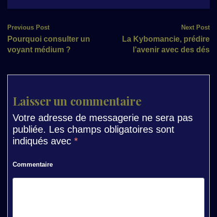
Post
Previous Post
Next Post
Pourquoi consulter un
La Kybomancie, prédire
navigation
voyant médium ?
l’avenir avec des dés
Laisser un commentaire
Votre adresse de messagerie ne sera pas
publiée.
Les champs obligatoires sont
indiqués avec
*
Commentaire