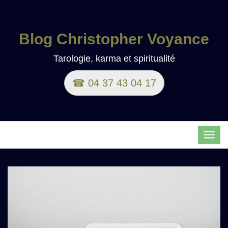
Blog Christopher Voyance
Tarologie, karma et spiritualité
☎ 04 37 43 04 17
TOG
NAVI