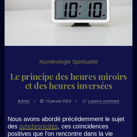
Numérologie
Spiritualité
Le principe des heures miroirs
et des heures inversées
Admin
/
15 janvier 2024
/
Leave a comment
Nous avons abordé précédemment le sujet
des
synchronicités
, ces coïncidences
positives que l’on rencontre dans la vie