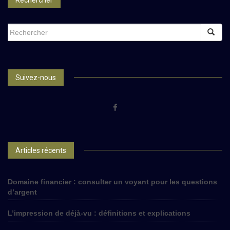
SEARCH
FOR:
Suivez-nous
Articles récents
Domaine financier : consulter un voyant pour les questions
d’argent
L’impression de déjà-vu : définitions et explications