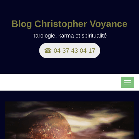
Blog Christopher Voyance
Tarologie, karma et spiritualité
☎ 04 37 43 04 17
TOG
NAVI