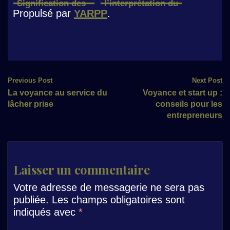
Signification des
l’interprétation du
Propulsé par
YARPP
.
cartes sous
tarot
l’influence de
Mars
Post
Previous Post
Next Post
La voyance au service du
Voyance et start up :
navigation
lâcher prise
conseils pour les
entrepreneurs
Laisser un commentaire
Votre adresse de messagerie ne sera pas
publiée.
Les champs obligatoires sont
indiqués avec
*