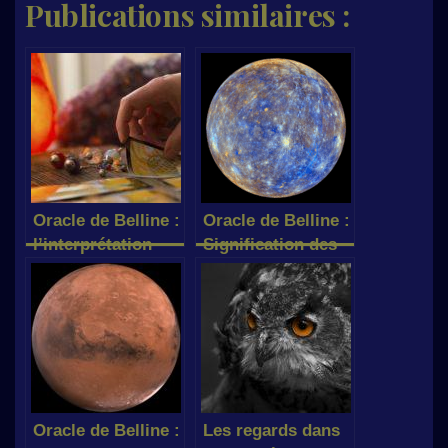
Publications similaires :
Oracle de Belline :
Oracle de Belline :
l’interprétation
Signification des
des 3 premières
cartes sous
cartes
l’influence de
Mercure
Oracle de Belline :
Les regards dans