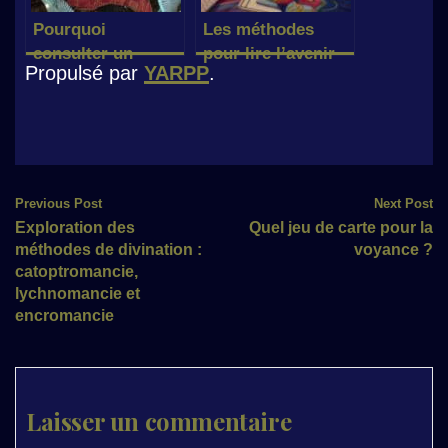
Pourquoi
Les méthodes
consulter un
pour lire l’avenir
Propulsé par
YARPP
.
voyant ? Qui,
quand, comment.
Post
Previous Post
Next Post
Exploration des
Quel jeu de carte pour la
navigation
méthodes de divination :
voyance ?
catoptromancie,
lychnomancie et
encromancie
Laisser un commentaire