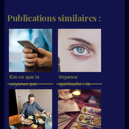
Publications similaires :
Est-ce que la
Voyance
voyance par
spirituelle : la
téléphone est
voyance à
fiable ?
distance est-elle
possible ?