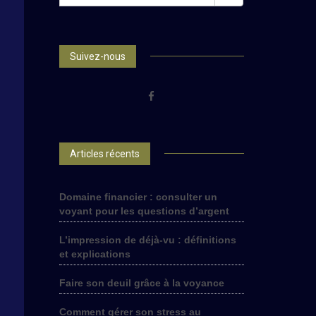
FOR:
Suivez-nous
Articles récents
Domaine financier : consulter un
voyant pour les questions d’argent
L’impression de déjà-vu : définitions
et explications
Faire son deuil grâce à la voyance
Comment gérer son stress au