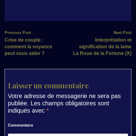
l’amour
l’arcane sans nom
Post
Previous Post
Next Post
Crise de couple :
Interprétation et
navigation
comment la voyance
signification de la lame
peut vous aider ?
La Roue de la Fortune (X)
Laisser un commentaire
Votre adresse de messagerie ne sera pas
publiée.
Les champs obligatoires sont
indiqués avec
*
Commentaire