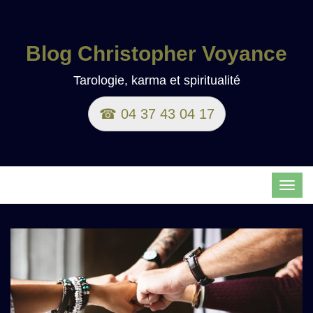
Blog Christopher Voyance
Tarologie, karma et spiritualité
☎ 04 37 43 04 17
TOG
NAVI