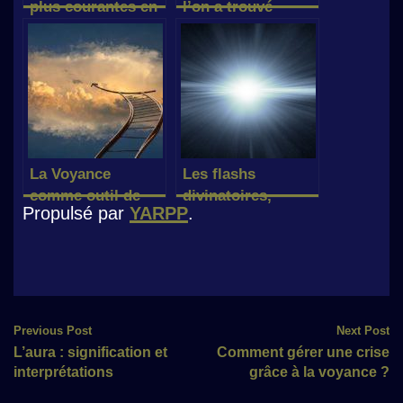
plus courantes en
l’on a trouvé
voyance
l’amour de sa vie?
La Voyance
Les flashs
comme outil de
divinatoires,
Propulsé par
YARPP
.
développement
qu’est-ce que c’est
personnel
?
Post
Previous Post
Next Post
L’aura : signification et
Comment gérer une crise
navigation
interprétations
grâce à la voyance ?