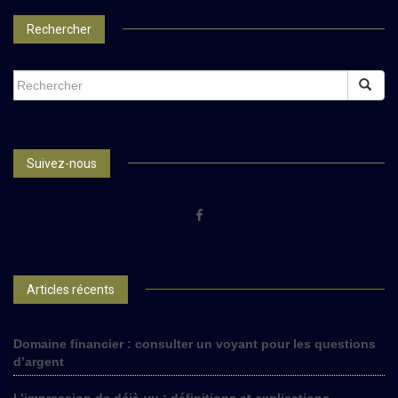
Rechercher
SEARCH
FOR:
Suivez-nous
Articles récents
Domaine financier : consulter un voyant pour les questions
d’argent
L’impression de déjà-vu : définitions et explications