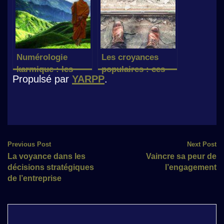
Numérologie
Les croyances
karmique : les
populaires : ces
Propulsé par
YARPP
.
nombres de dette
choses qui portent
karmique en
malheur
numérologie
Post
Previous Post
Next Post
La voyance dans les
Vaincre sa peur de
navigation
décisions stratégiques
l’engagement
de l’entreprise