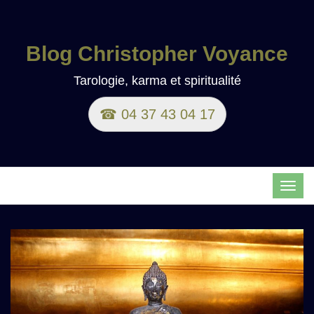
Blog Christopher Voyance
Tarologie, karma et spiritualité
☎ 04 37 43 04 17
TOG
NAVI