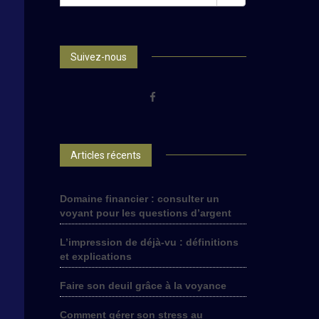
FOR:
Suivez-nous
Articles récents
Domaine financier : consulter un
voyant pour les questions d’argent
L’impression de déjà-vu : définitions
et explications
Faire son deuil grâce à la voyance
Comment gérer son stress au