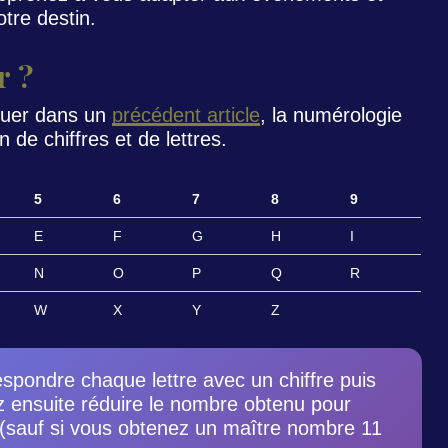
tre destin.
r ?
quer dans un
précédent article
, la numérologie
de chiffres et de lettres.
5
6
7
8
9
E
F
G
H
I
N
O
P
Q
R
W
X
Y
Z
respondre chaque lettre avec un chiffre puis
z ensuite réduire le nombre obtenu pour
 9 (sauf si vous obtenez un maître nombre 11