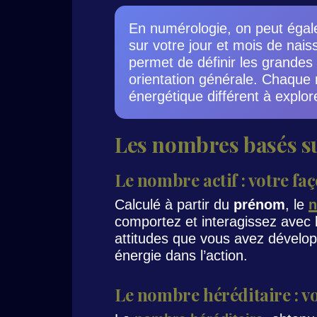
En numérologie, on peut égale
sur votre jour et mois de nais
permet de définir les grandes 
orientation générale. Chaque 
énergétique différent à explor
Les nombres basés s
Le nombre actif : votre fa
Calculé à partir du
prénom
, le
n
comportez et interagissez avec l
attitudes que vous avez dévelop
énergie dans l’action.
Le nombre héréditaire : v