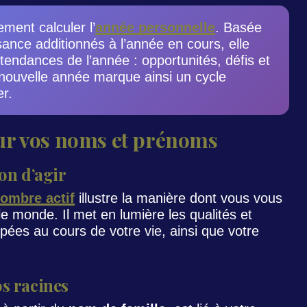
ment calculer l’
année personnelle
. Basée
sance additionnés à l’année en cours, elle
tendances de l’année : opportunités, défis et
nouvelle année marque ainsi un cycle
er.
ur vos noms et prénoms
çon d’agir
ombre actif
illustre la manière dont vous vous
e monde. Il met en lumière les qualités et
pées au cours de votre vie, ainsi que votre
os racines