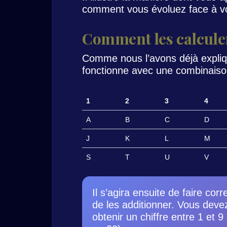
comment vous évoluez face à vo
Comment les calcule
Comme nous l’avons déjà expli
fonctionne avec une combinaison 
1
2
3
4
A
B
C
D
J
K
L
M
S
T
U
V
Il s’agira ensuite de faire cor
de les additionner. Vous deve
obtenir un chiffre entre 1 et