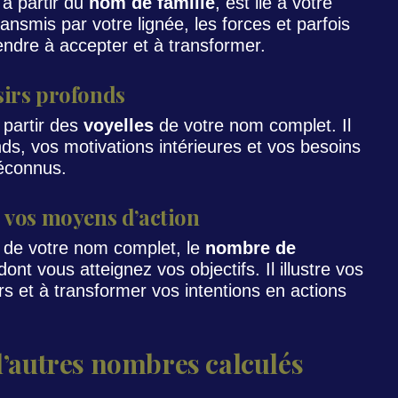
 à partir du
nom de famille
, est lié à votre
transmis par votre lignée, les forces et parfois
endre à accepter et à transformer.
sirs profonds
 partir des
voyelles
de votre nom complet. Il
nds, vos motivations intérieures et vos besoins
méconnus.
: vos moyens d’action
de votre nom complet, le
nombre de
nt vous atteignez vos objectifs. Il illustre vos
rs et à transformer vos intentions en actions
 d’autres nombres calculés