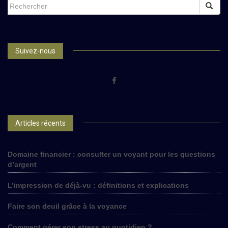
SEARCH
FOR:
Suivez-nous
Articles récents
Domaine financier : consulter un voyant pour les questions
d’argent
L’impression de déjà-vu : définitions et explications
Faire son deuil grâce à la voyance
Comment gérer son stress au quotidien ?