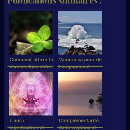
Comment attirer la
Vaincre sa peur de
chance dans votre
l’engagement
vie
L’aura :
Complémentarité
signification et
de la voyance et