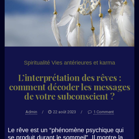
Spiritualité
Vies antérieures et karma
L’interprétation des rêves :
comment décoder les messages
de votre subconscient ?
Admin
/
22 août 2023
/
1 Comment
Le rêve est un “phénomène psychique qui
se produit durant le sommeil”. Il montre la