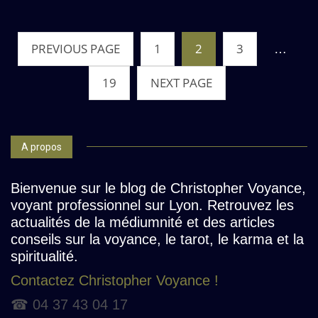
N
PREVIOUS PAGE
1
2
3
…
a
19
NEXT PAGE
v
i
g
A propos
a
t
Bienvenue sur le blog de Christopher Voyance,
i
voyant professionnel sur Lyon. Retrouvez les
actualités de la médiumnité et des articles
o
conseils sur la voyance, le tarot, le karma et la
n
spiritualité.
d
Contactez Christopher Voyance !
e
☎ 04 37 43 04 17